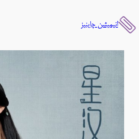
رفتن
به
انیمیشن چاینیز
محتوا