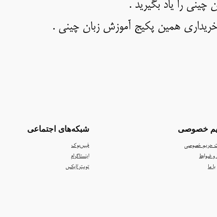
چینی را یاد بگیرید .
خریداری همین پکیج آموزش زبان چینی .
م خصوصی
شبکه‌های اجتماعی
ت حریم خصوصی
فیس‌بوک
 و ضوابط
اینستاگرام
ا ما
توییتر/ایکس