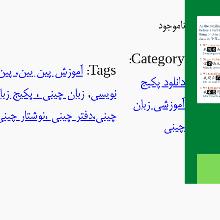
ناموجود
Category:
Tags:
آموزش پین یین، پین
دانلود پکیج
نویسی
, 
زبان چینی ، پکیج زب
آموزشی زبان
چینی،دفتر چینی ،نوشتار چین
چینی