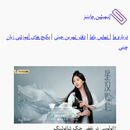
رفتن
انیمیشن چاینیز
به
محتوا
درباره ما
|
تماس باما
|
دفتر تمرین چینی
|
پکیج های آموزشی زبان
چینی
ژائولوسی در نقض چنگ شائوشنگ