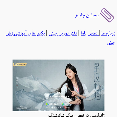
رفتن
انیمیشن چاینیز
به
محتوا
درباره ما
|
تماس باما
|
دفتر تمرین چینی
|
پکیج های آموزشی زبان
چینی
ژائولوسی در نقض چنگ شائوشنگ