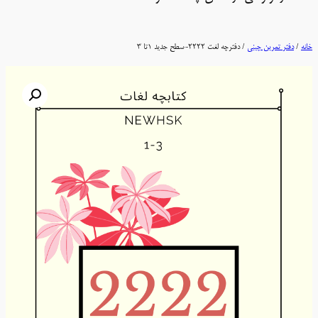
خانه
/
دفتر تمرین چینی
/ دفترچه لغت 2222-سطح جدید 1تا 3