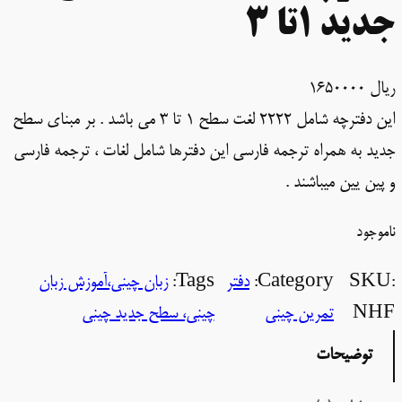
جدید 1تا 3
ریال
1650000
این دفترچه شامل 2222 لغت سطح 1 تا 3 می باشد . بر مبنای سطح
جدید به همراه ترجمه فارسی این دفترها شامل لغات ، ترجمه فارسی
و پین یین میباشند .
ناموجود
SKU:
Category:
دفتر
Tags:
زبان چینی،آموزش زبان
NHF
تمرین چینی
چینی، سطح جدید چینی
توضیحات