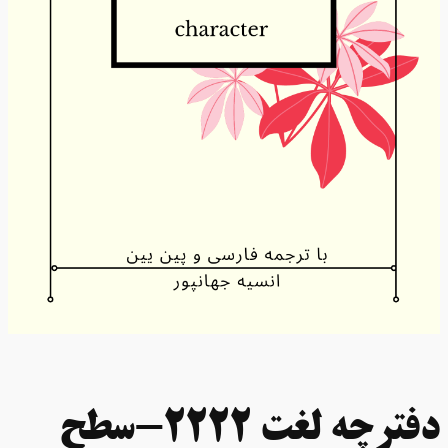
دفترچه لغت 2222-سطح