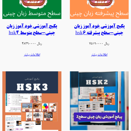
پکیج آموزشی خود آموز زبان
پکیج آموزشی خود آموز زبان
چینی-سطح پیشرفته hsk6
چینی-سطح متوسط hsk4
ریال
75190000
ریال
48390000
اطلاعات بیشتر
اطلاعات بیشتر