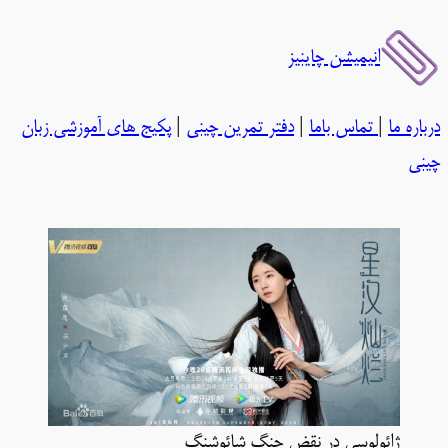
رفتن
انیمیشن چاینیز
به
محتوا
درباره ما
|
تماس باما
|
دفتر تمرین چینی
|
پکیج های آموزشی زبان
چینی
ژائولوسی در نقض چنگ شائوشنگ